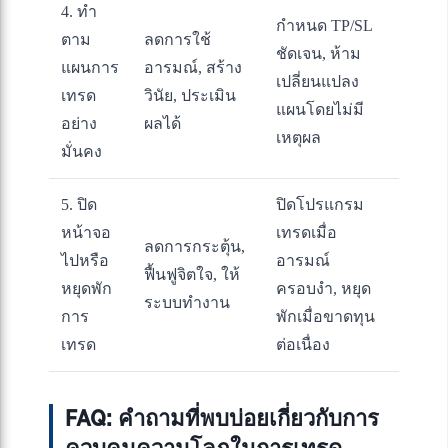
4. ทำ
กำหนด TP/SL
ตาม
ลดการใช้
ชัดเจน, ห้าม
แผนการ
อารมณ์, สร้าง
เปลี่ยนแปลง
เทรด
วินัย, ประเมิน
แผนโดยไม่มี
อย่าง
ผลได้
เหตุผล
มั่นคง
5. ปิด
ปิดโปรแกรม
หน้าจอ
เทรดเมื่อ
ลดการกระตุ้น,
ไปหรือ
อารมณ์
ฟื้นฟูจิตใจ, ให้
หยุดพัก
ครอบงำ, หยุด
ระบบทำงาน
การ
พักเมื่อขาดทุน
เทรด
ต่อเนื่อง
FAQ: คำถามที่พบบ่อยเกี่ยวกับการ