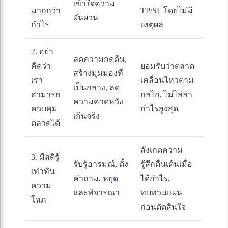
เข้าใจความ
มากกว่า
TP/SL โดยไม่มี
ผันผวน
กำไร
เหตุผล
2. อย่า
ลดความกดดัน,
คิดว่า
ยอมรับว่าตลาด
สร้างมุมมองที่
เรา
เคลื่อนไหวตาม
เป็นกลาง, ลด
สามารถ
กลไก, ไม่ไล่ล่า
ความคาดหวัง
ควบคุม
กำไรสูงสุด
เกินจริง
ตลาดได้
สังเกตความ
3. มีสติรู้
รับรู้อารมณ์, ตั้ง
รู้สึกตื่นเต้นเมื่อ
เท่าทัน
คำถาม, หยุด
ได้กำไร,
ความ
และพิจารณา
ทบทวนแผน
โลภ
ก่อนตัดสินใจ