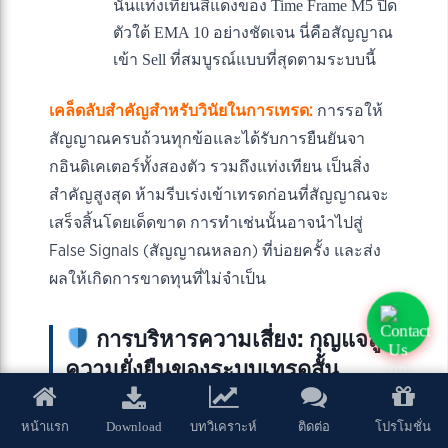
นั้นแท่งเทียนสีแดงของ Time Frame M5 ปิด
ตัวใต้ EMA 10 อย่างชัดเจน นี่คือสัญญาณ
เข้า Sell ที่สมบูรณ์แบบที่สุดตามระบบนี้
เคล็ดลับสำคัญสำหรับวินัยในการเทรด:
การรอให้
สัญญาณครบถ้วนทุกข้อและได้รับการยืนยันจา
กอินดิเคเตอร์ทั้งสองตัว รวมถึงแท่งเทียน เป็นสิ่ง
สำคัญสูงสุด ห้ามรีบเร่งเข้าเทรดก่อนที่สัญญาณจะ
เสร็จสิ้นโดยเด็ดขาด การทำเช่นนั้นอาจนำไปสู่
False Signals (สัญญาณหลอก) ที่บ่อยครั้ง และส่ง
ผลให้เกิดการขาดทุนที่ไม่จำเป็น
การบริหารความเสี่ยง: กุญแจสู่
ความยั่งยืนของระบบเทรดสั้น
Scalping
Download
หน้าแรก
บทวิเคราะห์
ติดต่อ
โปรโมชั่น
การเทรดแบบ Scalping มีความเสี่ยงสูงโดย