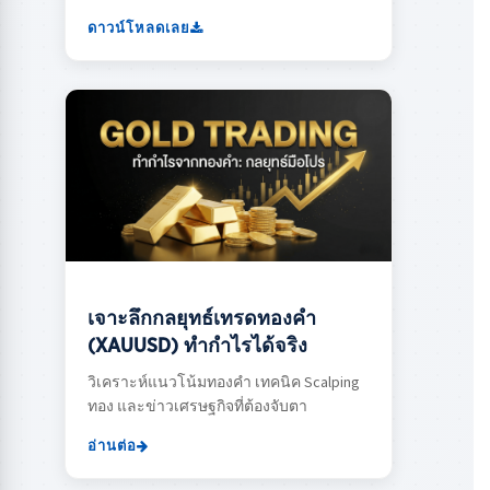
ดาวน์โหลดเลย
เจาะลึกกลยุทธ์เทรดทองคำ
(XAUUSD) ทำกำไรได้จริง
วิเคราะห์แนวโน้มทองคำ เทคนิค Scalping
ทอง และข่าวเศรษฐกิจที่ต้องจับตา
อ่านต่อ