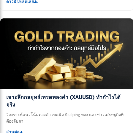
ดาวน์โหลดเลย
เจาะลึกกลยุทธ์เทรดทองคำ (XAUUSD) ทำกำไรได้
จริง
วิเคราะห์แนวโน้มทองคำ เทคนิค Scalping ทอง และข่าวเศรษฐกิจที่
ต้องจับตา
อ่านต่อ