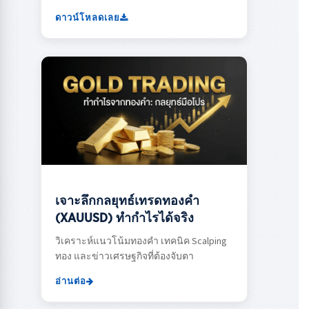
ดาวน์โหลดเลย
เจาะลึกกลยุทธ์เทรดทองคำ
(XAUUSD) ทำกำไรได้จริง
วิเคราะห์แนวโน้มทองคำ เทคนิค Scalping
ทอง และข่าวเศรษฐกิจที่ต้องจับตา
อ่านต่อ