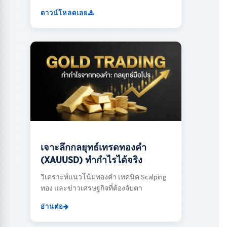
ดาวน์โหลดเลย
เจาะลึกกลยุทธ์เทรดทองคำ
(XAUUSD) ทำกำไรได้จริง
วิเคราะห์แนวโน้มทองคำ เทคนิค Scalping
ทอง และข่าวเศรษฐกิจที่ต้องจับตา
อ่านต่อ