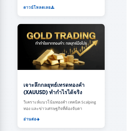
ดาวน์โหลดเลย
เจาะลึกกลยุทธ์เทรดทองคำ
(XAUUSD) ทำกำไรได้จริง
วิเคราะห์แนวโน้มทองคำ เทคนิค Scalping
ทอง และข่าวเศรษฐกิจที่ต้องจับตา
อ่านต่อ