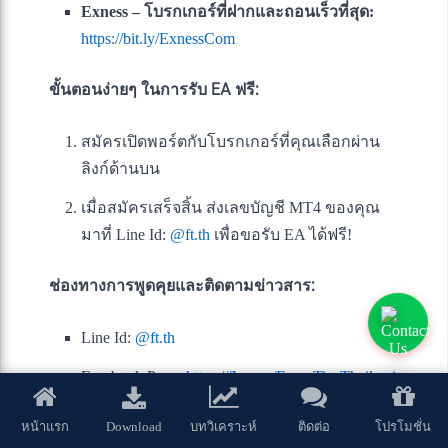
Exness – โบรกเกอร์ที่ฝากและถอนเร็วที่สุด:
https://bit.ly/ExnessCom
ขั้นตอนง่ายๆ ในการรับ EA ฟรี:
สมัครเปิดพอร์ตกับโบรกเกอร์ที่คุณเลือกผ่าน
ลิงก์ด้านบน
เมื่อสมัครเสร็จสิ้น ส่งเลขบัญชี MT4 ของคุณ
มาที่ Line Id:
@ft.th
เพื่อขอรับ EA ได้ฟรี!
ช่องทางการพูดคุยและติดตามข่าวสาร:
Line Id:
@ft.th
Facebook Page:
https://fb.com/ForexTipsThailand
กลุ่มพูดคุย:
เทรดฟอเร็กซ์ให้ได้กําไรอย่างยั่งยืน
Download
หน้าแรก
บทวิเคราะห์
ติดต่อ
โปรโมชั่น