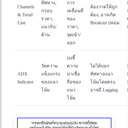
ทิศทาง,
การ
Channels
ต้องวาดให้ถูก
กรอบ
เคลื่อนที่
& Trend
ต้อง, อาจเกิด
ราคา,
ของ
Line
Breakout ปลอม
แนวรับ/
ราคา,
ต้าน
จุดเข้า/
ออก
บ่งชี้
วัดความ
ความ
ไม่ได้บอก
ADX
แข็งแกร่ง
น่าเชื่อ
ทิศทางแนว
Indicator
ของแนว
ถือของ
โน้มโดยตรง,
โน้ม
แนว
อาจมี Lagging
โน้ม