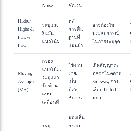
Noise
ชัดเจน
Higher
หลัก
ระบุและ
อาจต้องใช้
Highs &
การพื้น
ยืนยัน
ประสบการณ์
Lower
ฐานที่
แนวโน้ม
ในการระบุจุด
Lows
แม่นยำ
กรอง
ใช้งาน
เกิดสัญญาณ
แนวโน้ม,
Moving
ง่าย,
หลอกในตลาด
ระบุแนว
Averages
เห็น
Sideway, การ
รับ/ต้าน
(MA)
ทิศทาง
เลือก Period
แบบ
ชัดเจน
มีผล
เคลื่อนที่
มองเห็น
ระบุ
กรอบ