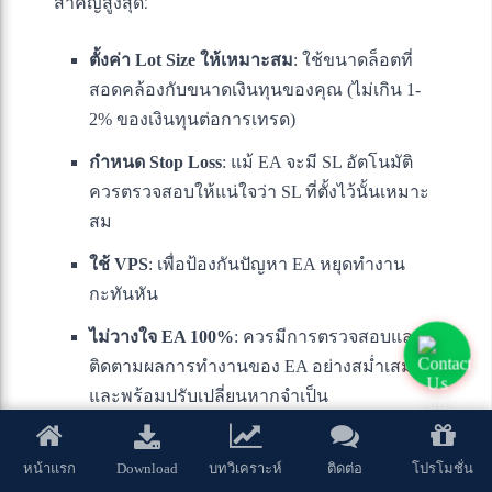
สำคัญสูงสุด:
ตั้งค่า Lot Size ให้เหมาะสม
: ใช้ขนาดล็อตที่
สอดคล้องกับขนาดเงินทุนของคุณ (ไม่เกิน 1-
2% ของเงินทุนต่อการเทรด)
กำหนด Stop Loss
: แม้ EA จะมี SL อัตโนมัติ
ควรตรวจสอบให้แน่ใจว่า SL ที่ตั้งไว้นั้นเหมาะ
สม
ใช้ VPS
: เพื่อป้องกันปัญหา EA หยุดทำงาน
กะทันหัน
ไม่วางใจ EA 100%
: ควรมีการตรวจสอบและ
ติดตามผลการทำงานของ EA อย่างสม่ำเสมอ
และพร้อมปรับเปลี่ยนหากจำเป็น
เรียนรู้กลยุทธ์ของ EA
: เข้าใจหลักการทำงาน
ของ EA เพื่อให้คุณสามารถประเมิน
Download
หน้าแรก
บทวิเคราะห์
ติดต่อ
โปรโมชั่น