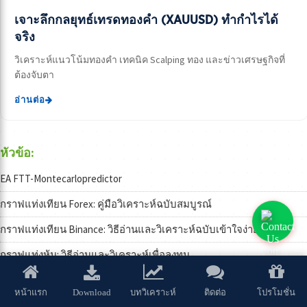
เจาะลึกกลยุทธ์เทรดทองคำ (XAUUSD) ทำกำไรได้
จริง
วิเคราะห์แนวโน้มทองคำ เทคนิค Scalping ทอง และข่าวเศรษฐกิจที่
ต้องจับตา
อ่านต่อ
หัวข้อ:
EA FTT-Montecarlopredictor
กราฟแท่งเทียน Forex: คู่มือวิเคราะห์ฉบับสมบูรณ์
กราฟแท่งเทียน Binance: วิธีอ่านและวิเคราะห์ฉบับเข้าใจง่าย
กราฟแท่งหุ้น: วิธีอ่านและวิเคราะห์เพื่อลงทุน
กราฟแท่งเทียน: วิธีอ่านและวิเคราะห์เบื้องต้น
Download
หน้าแรก
บทวิเคราะห์
ติดต่อ
โปรโมชั่น
กราฟทองแท่งเทียน: วิเคราะห์แนวโน้มราคาทอง