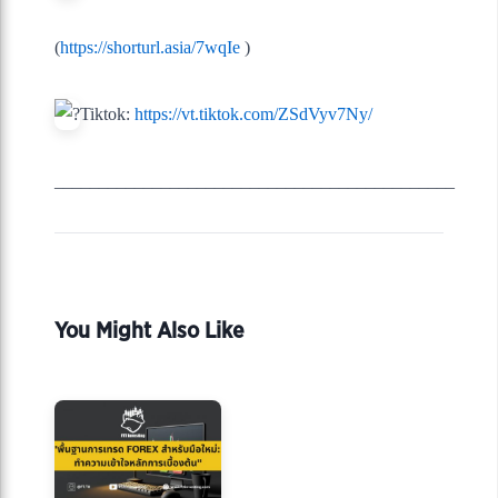
(
https://shorturl.asia/7wqIe
)
Tiktok:
https://vt.tiktok.com/ZSdVyv7Ny/
_____________________________________________
You Might Also Like