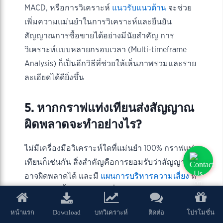
MACD, หรือการวิเคราะห์
แนวรับแนวต้าน
จะช่วย
เพิ่มความแม่นยำในการวิเคราะห์และยืนยัน
สัญญาณการซื้อขายได้อย่างมีนัยสำคัญ การ
วิเคราะห์แบบหลายกรอบเวลา (Multi-timeframe
Analysis) ก็เป็นอีกวิธีที่ช่วยให้เห็นภาพรวมและราย
ละเอียดได้ดียิ่งขึ้น
5. หากกราฟแท่งเทียนส่งสัญญาณ
ผิดพลาดจะทำอย่างไร?
ไม่มีเครื่องมือวิเคราะห์ใดที่แม่นยำ 100% กราฟแท่ง
เทียนก็เช่นกัน สิ่งสำคัญคือการยอมรับว่าสัญญาณ
อาจผิดพลาดได้ และมี
แผนการบริหารความเสี่ยง
ที่
ดี เช่น การตั้ง
Stop Loss
เพื่อจำกัดการขาดทุน
นอกจากนี้ การฝึกฝนและเรียนรู้จากข้อผิดพลาดจะ
Download
หน้าแรก
บทวิเคราะห์
ติดต่อ
โปรโมชั่น
ช่วยให้คุณสามารถตีความสัญญาณได้ดียิ่งขึ้นใน