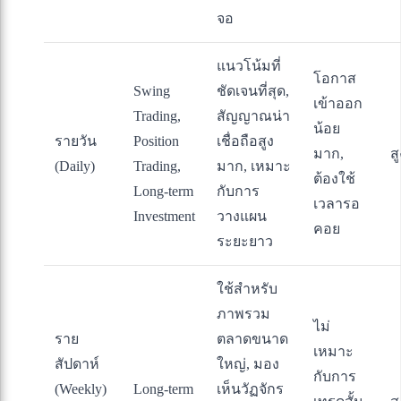
จอ
แนวโน้มที่
โอกาส
Swing
ชัดเจนที่สุด,
เข้าออก
Trading,
สัญญาณน่า
น้อย
รายวัน
Position
เชื่อถือสูง
มาก,
ส
(Daily)
Trading,
มาก, เหมาะ
ต้องใช้
Long-term
กับการ
เวลารอ
Investment
วางแผน
คอย
ระยะยาว
ใช้สำหรับ
ภาพรวม
ไม่
ราย
ตลาดขนาด
เหมาะ
สัปดาห์
ใหญ่, มอง
กับการ
(Weekly)
Long-term
เห็นวัฏจักร