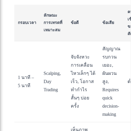
ค
ลักษณะ
เช
กรอบเวลา
การเทรดที่
ข้อดี
ข้อเสีย
ข
เหมาะสม
ส
สัญญาณ
จับจังหวะ
รบกวน
การเคลื่อน
เยอะ,
Scalping,
ไหวเล็กๆ ได้
ผันผวน
1 นาที –
Day
เร็ว, โอกาส
สูง,
ต
5 นาที
Trading
ทำกำไร
Requires
สั้นๆ บ่อย
quick
ครั้ง
decision-
making
เห็นภาพ