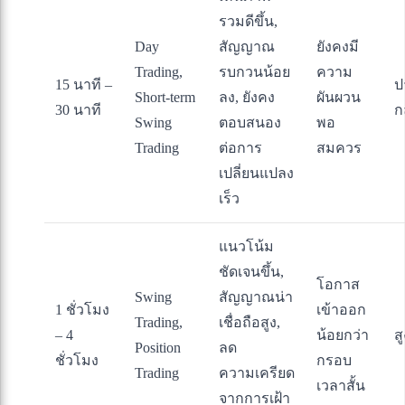
รวมดีขึ้น,
Day
สัญญาณ
ยังคงมี
Trading,
รบกวนน้อย
ความ
15 นาที –
ป
Short-term
ลง, ยังคง
ผันผวน
30 นาที
ก
Swing
ตอบสนอง
พอ
Trading
ต่อการ
สมควร
เปลี่ยนแปลง
เร็ว
แนวโน้ม
ชัดเจนขึ้น,
โอกาส
Swing
สัญญาณน่า
1 ชั่วโมง
เข้าออก
Trading,
เชื่อถือสูง,
– 4
น้อยกว่า
สู
Position
ลด
ชั่วโมง
กรอบ
Trading
ความเครียด
เวลาสั้น
จากการเฝ้า