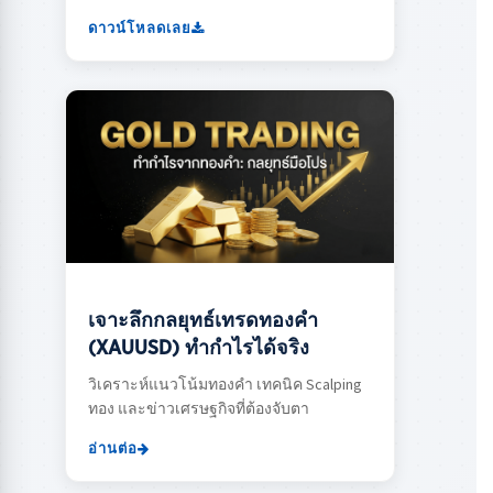
ดาวน์โหลดเลย
เจาะลึกกลยุทธ์เทรดทองคำ
(XAUUSD) ทำกำไรได้จริง
วิเคราะห์แนวโน้มทองคำ เทคนิค Scalping
ทอง และข่าวเศรษฐกิจที่ต้องจับตา
อ่านต่อ