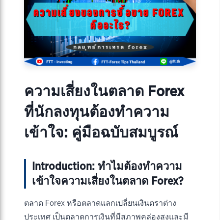
ความเสี่ยงในตลาด Forex
ที่นักลงทุนต้องทำความ
เข้าใจ: คู่มือฉบับสมบูรณ์
Introduction: ทำไมต้องทำความ
เข้าใจความเสี่ยงในตลาด Forex?
ตลาด Forex หรือตลาดแลกเปลี่ยนเงินตราต่าง
ประเทศ เป็นตลาดการเงินที่มีสภาพคล่องสูงและมี