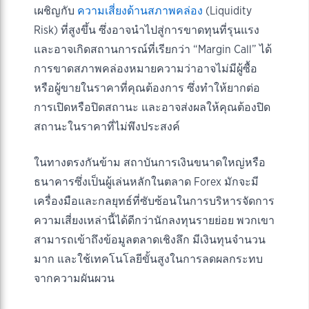
เผชิญกับ
ความเสี่ยงด้านสภาพคล่อง
(Liquidity
Risk) ที่สูงขึ้น ซึ่งอาจนำไปสู่การขาดทุนที่รุนแรง
และอาจเกิดสถานการณ์ที่เรียกว่า “Margin Call” ได้
การขาดสภาพคล่องหมายความว่าอาจไม่มีผู้ซื้อ
หรือผู้ขายในราคาที่คุณต้องการ ซึ่งทำให้ยากต่อ
การเปิดหรือปิดสถานะ และอาจส่งผลให้คุณต้องปิด
สถานะในราคาที่ไม่พึงประสงค์
ในทางตรงกันข้าม สถาบันการเงินขนาดใหญ่หรือ
ธนาคารซึ่งเป็นผู้เล่นหลักในตลาด Forex มักจะมี
เครื่องมือและกลยุทธ์ที่ซับซ้อนในการบริหารจัดการ
ความเสี่ยงเหล่านี้ได้ดีกว่านักลงทุนรายย่อย พวกเขา
สามารถเข้าถึงข้อมูลตลาดเชิงลึก มีเงินทุนจำนวน
มาก และใช้เทคโนโลยีขั้นสูงในการลดผลกระทบ
จากความผันผวน