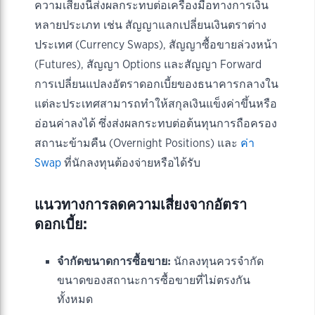
ความเสี่ยงนี้ส่งผลกระทบต่อเครื่องมือทางการเงิน
หลายประเภท เช่น สัญญาแลกเปลี่ยนเงินตราต่าง
ประเทศ (Currency Swaps), สัญญาซื้อขายล่วงหน้า
(Futures), สัญญา Options และสัญญา Forward
การเปลี่ยนแปลงอัตราดอกเบี้ยของธนาคารกลางใน
แต่ละประเทศสามารถทำให้สกุลเงินแข็งค่าขึ้นหรือ
อ่อนค่าลงได้ ซึ่งส่งผลกระทบต่อต้นทุนการถือครอง
สถานะข้ามคืน (Overnight Positions) และ
ค่า
Swap
ที่นักลงทุนต้องจ่ายหรือได้รับ
แนวทางการลดความเสี่ยงจากอัตรา
ดอกเบี้ย:
จำกัดขนาดการซื้อขาย:
นักลงทุนควรจำกัด
ขนาดของสถานะการซื้อขายที่ไม่ตรงกัน
ทั้งหมด