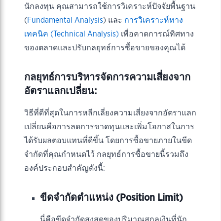
นักลงทุน คุณสามารถใช้การวิเคราะห์ปัจจัยพื้นฐาน
(
Fundamental Analysis
) และ
การวิเคราะห์ทาง
เทคนิค (Technical Analysis)
เพื่อคาดการณ์ทิศทาง
ของตลาดและปรับกลยุทธ์การซื้อขายของคุณได้
กลยุทธ์การบริหารจัดการความเสี่ยงจาก
อัตราแลกเปลี่ยน:
วิธีที่ดีที่สุดในการหลีกเลี่ยงความเสี่ยงจากอัตราแลก
เปลี่ยนคือการลดการขาดทุนและเพิ่มโอกาสในการ
ได้รับผลตอบแทนที่ดีขึ้น โดยการซื้อขายภายในขีด
จำกัดที่คุณกำหนดไว้ กลยุทธ์การซื้อขายนี้รวมถึง
องค์ประกอบสำคัญดังนี้:
ขีดจำกัดตำแหน่ง (Position Limit)
นี่คือขีดจำกัดสูงสุดของปริมาณสกุลเงินที่นัก