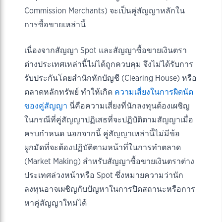
Commission Merchants) จะเป็นคู่สัญญาหลักใน
การซื้อขายเหล่านี้
เนื่องจากสัญญา Spot และสัญญาซื้อขายเงินตรา
ต่างประเทศเหล่านี้ไม่ได้ถูกควบคุม จึงไม่ได้รับการ
รับประกันโดยสำนักหักบัญชี (Clearing House) หรือ
ตลาดหลักทรัพย์ ทำให้เกิด
ความเสี่ยงในการผิดนัด
ของคู่สัญญา
นี่คือความเสี่ยงที่นักลงทุนต้องเผชิญ
ในกรณีที่คู่สัญญาปฏิเสธที่จะปฏิบัติตามสัญญาเมื่อ
ครบกำหนด นอกจากนี้ คู่สัญญาเหล่านี้ไม่มีข้อ
ผูกมัดที่จะต้องปฏิบัติตามหน้าที่ในการทำตลาด
(Market Making) สำหรับสัญญาซื้อขายเงินตราต่าง
ประเทศล่วงหน้าหรือ Spot ซึ่งหมายความว่านัก
ลงทุนอาจเผชิญกับปัญหาในการปิดสถานะหรือการ
หาคู่สัญญาใหม่ได้