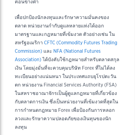
ค่อนข้างต่ำ
เพื่อปกป้องนักลงทุนและรักษาความมั่นคงของ
ตลาด หน่วยงานกำกับดูแลหลายแห่งได้ออก
มาตรฐานและกฎหมายที่เข้มงวด ตัวอย่างเช่น ใน
สหรัฐอเมริกา
CFTC (Commodity Futures Trading
Commission)
และ
NFA (National Futures
Association)
ได้บังคับใช้กฎหมายสำหรับตลาดสกุล
เงิน โดยมุ่งมั่นที่จะควบคุมบริษัท Forex ที่ไม่ได้ลง
ทะเบียนอย่างแน่นหนา ในประเทศแถบยุโรปตะวัน
ตก หน่วยงาน Financial Services Authority (FSA)
ในสหราชอาณาจักรเป็นผู้ดูแลกฎหมายที่เกี่ยวข้อง
กับตลาดการเงิน ซึ่งเป็นหน่วยงานที่เข้มงวดที่สุดใน
การกำหนดกฎหมาย Forex เพื่อป้องกันการหลอก
ลวงและรักษาความปลอดภัยของเงินทุนของนัก
ลงทุน