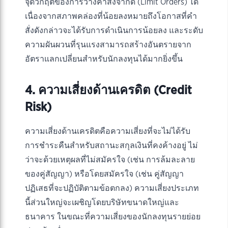
จุดวิกฤตของการวางคำสั่งจำกัด (Limit Orders) ได้
เนื่องจากสภาพคล่องที่น้อยลงหมายถึงโอกาสที่คำ
สั่งดังกล่าวจะได้รับการดำเนินการน้อยลง และระดับ
ความผันผวนที่รุนแรงสามารถสร้างอันตรายจาก
อัตราแลกเปลี่ยนสำหรับนักลงทุนได้มากยิ่งขึ้น
4. ความเสี่ยงด้านเครดิต (Credit
Risk)
ความเสี่ยงด้านเครดิตคือความเสี่ยงที่จะไม่ได้รับ
การชำระคืนสำหรับสถานะสกุลเงินที่คงค้างอยู่ ไม่
ว่าจะด้วยเหตุผลที่ไม่สมัครใจ (เช่น การล้มละลาย
ของคู่สัญญา) หรือโดยสมัครใจ (เช่น คู่สัญญา
ปฏิเสธที่จะปฏิบัติตามข้อตกลง) ความเสี่ยงประเภท
นี้ส่วนใหญ่จะเผชิญโดยบริษัทขนาดใหญ่และ
ธนาคาร ในขณะที่ความเสี่ยงของนักลงทุนรายย่อย