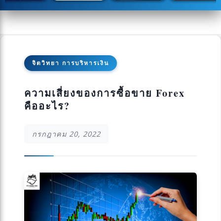
จิตวิทยา การบริหารเงิน
ความเสี่ยงของการซื้อขาย Forex
คืออะไร?
กรกฎาคม 20, 2022