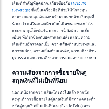
เสี่ยงที่สำคัญที่สุดมักจะเกี่ยวข้องกับ
เลเวอเรจ
(Leverage)
ซึ่งเป็นเครื่องมือที่ช่วยให้นักลงทุน
สามารถควบคุมเงินลงทุนจำนวนมากด้วยเงินทุนที่
น้อยกว่า แต่ในขณะเดียวกันก็เพิ่มขนาดของกำไร
และขาดทุนได้เช่นกัน นอกจากนี้ ยังมีความเสี่ย
งอื่นๆ ที่เกี่ยวข้องกับอัตราแลกเปลี่ยน เช่น ความ
เสี่ยงด้านอัตราดอกเบี้ย, ความเสี่ยงด้านประเทศและ
สภาพคล่อง, ความเสี่ยงด้านเครดิต, ความเสี่ยงด้าน
ธุรกรรม และความเสี่ยงจากการล่มสลายของระบบ
ความเสี่ยงจากการซื้อขายในคู่
สกุลเงินที่ไม่เป็นที่นิยม
นอกเหนือจากความเสี่ยงโดยทั่วไปแล้ว หากนัก
ลงทุนทำการซื้อขายในคู่สกุลเงินที่มีสภาพคล่องต่ำ
หรือคู่สกุลเงินที่ไม่เป็นที่นิยม (Exotic Pairs) อาจ