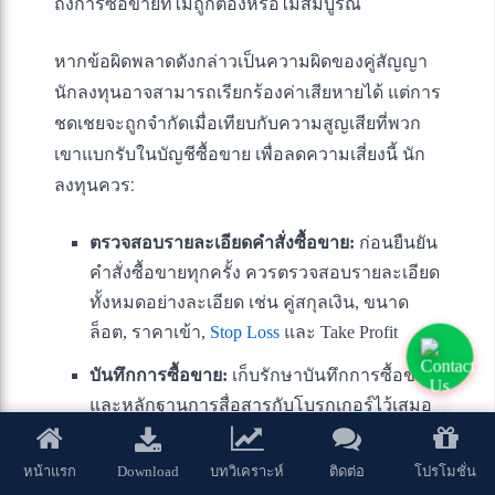
ถึงการซื้อขายที่ไม่ถูกต้องหรือไม่สมบูรณ์
หากข้อผิดพลาดดังกล่าวเป็นความผิดของคู่สัญญา
นักลงทุนอาจสามารถเรียกร้องค่าเสียหายได้ แต่การ
ชดเชยจะถูกจำกัดเมื่อเทียบกับความสูญเสียที่พวก
เขาแบกรับในบัญชีซื้อขาย เพื่อลดความเสี่ยงนี้ นัก
ลงทุนควร:
ตรวจสอบรายละเอียดคำสั่งซื้อขาย:
ก่อนยืนยัน
คำสั่งซื้อขายทุกครั้ง ควรตรวจสอบรายละเอียด
ทั้งหมดอย่างละเอียด เช่น คู่สกุลเงิน, ขนาด
ล็อต, ราคาเข้า,
Stop Loss
และ Take Profit
บันทึกการซื้อขาย:
เก็บรักษาบันทึกการซื้อขาย
และหลักฐานการสื่อสารกับโบรกเกอร์ไว้เสมอ
เพื่อใช้เป็นข้อมูลอ้างอิงหากเกิดข้อผิดพลาด
Download
หน้าแรก
บทวิเคราะห์
ติดต่อ
โปรโมชั่น
เลือกโบรกเกอร์ที่น่าเชื่อถือ:
เลือกโบรกเกอร์ที่