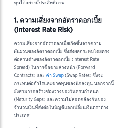
ทุนได้อย่างมีประสิทธิภาพ
1. ความเสี่ยงจากอัตราดอกเบี้ย
(Interest Rate Risk)
ความเสี่ยงจากอัตราดอกเบี้ยเกิดขึ้นจากความ
ผันผวนของอัตราดอกเบี้ย ซึ่งส่งผลกระทบโดยตรง
ต่อส่วนต่างของอัตราดอกเบี้ย (Interest Rate
Spread) ในการซื้อขายล่วงหน้า (Forward
Contracts) และ
ค่า Swap
(Swap Rates) ซึ่งจะ
กระทบต่อกำไรและขาดทุนของนักลงทุน นอกจากนี้
ยังสามารถสร้างช่องว่างของวันครบกำหนด
(Maturity Gaps) และความไม่สอดคล้องกันของ
จำนวนเงินที่ส่งต่อในบัญชีแลกเปลี่ยนเงินตราต่าง
ประเทศ