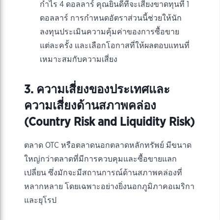
กำไร 4 ดอลลาร์ คุณยินดีที่จะเสี่ยงขาดทุนที่ 1
ดอลลาร์ การกำหนดอัตราส่วนนี้ช่วยให้นัก
ลงทุนประเมินความคุ้มค่าของการซื้อขาย
แต่ละครั้ง และเลือกโอกาสที่ให้ผลตอบแทนที่
เหมาะสมกับความเสี่ยง
3. ความเสี่ยงของประเทศและ
ความเสี่ยงด้านสภาพคล่อง
(Country Risk and Liquidity Risk)
ตลาด OTC หรือตลาดนอกตลาดหลักทรัพย์ มีขนาด
ใหญ่กว่าตลาดที่มีการควบคุมและซื้อขายแลก
เปลี่ยน ซึ่งมักจะมีสถานการณ์ด้านสภาพคล่องที่
หลากหลาย โดยเฉพาะอย่างยิ่งนอกภูมิภาคอเมริกา
และยุโรป