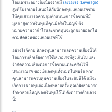
โดยเฉพาะอย่างยิ่งเนื่องจากมี
เลเวอเรจ (Leverage)
สูงที่โบรกเกอร์เสนอให้กับนักลงทุน เลเวอเรจช่วย
ให้คุณสามารถควบคุมตำแหน่งการซื้อขายที่มี
มูลค่าสูงกว่าเงินทุนที่คุณมีจริงในบัญชี ซึ่ง
หมายความว่ากำไรและขาดทุนจะถูกขยายออกไป
ตามสัดส่วนของเลเวอเรจที่ใช้
อย่างไรก็ตาม นักลงทุนสามารถลดความเสี่ยงนี้ได้
โดยการหลีกเลี่ยงการใช้เลเวอเรจที่สูงเกินไป และ
จำกัดความเสี่ยงต่อการซื้อขายแต่ละครั้งไว้ที่
ประมาณ 1% ของเงินลงทุนทั้งหมดในพอร์ต หาก
คุณสามารถควบคุมความเสี่ยงในระดับนี้ได้ แม้จะ
เกิดการขาดทุนต่อเนื่องหลายครั้ง คุณก็ยังสามารถ
รักษาส่วนใหญ่ของเงินทุนไว้ได้ ดังตารางด้านล่าง
นี้: