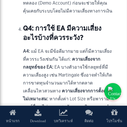
ทดลอง (Demo Account) ก่อนจะช่วยให้คุณ
คุ้นเคยกับระบบโดยไม่มีความเสี่ยงทางการเงิน
Q4: การใช้ EA มีความเสี่ยง
อะไรบ้างที่ควรระวัง?
A4:
แม้ EA จะมีข้อดีมากมาย แต่ก็มีความเสี่ยง
ที่ควรระวังเช่นกัน ได้แก่:
ความเสี่ยงจาก
กลยุทธ์ของ EA:
EA บางตัวอาจใช้กลยุทธ์ที่มี
ความเสี่ยงสูง เช่น Martingale ซึ่งอาจทำให้เกิด
การขาดทุนจำนวนมากได้หากตลาด
เคลื่อนไหวสวนทาง
ความเสี่ยงจากการตั้งค่าที่
ไม่เหมาะสม:
หากตั้งค่า Lot Size หรือพารามิ
เตอร์อื่นๆ ไม่เหมาะสมกับขนาดเงินทุน อาจนำ
ไปสู่ Margin Call หรือพอร์ตแตกได้
ความเสี่ยง
Download
หน้าแรก
บทวิเคราะห์
ติดต่อ
โปรโมชั่น
จากสภาวะตลาด:
EA ถูกออกแบบมาสำหรับ