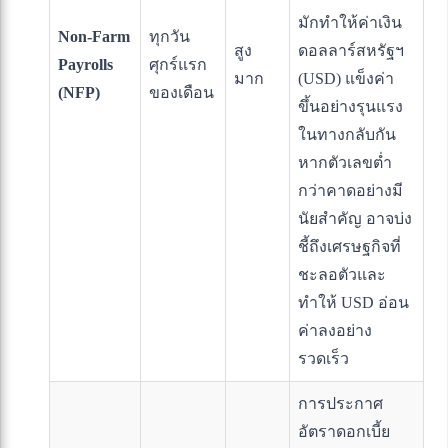
มักทำให้ค่าเงิน
Non-Farm
ทุกวัน
สูง
ดอลลาร์สหรัฐฯ
Payrolls
ศุกร์แรก
มาก
(USD) แข็งค่า
(NFP)
ของเดือน
ขึ้นอย่างรุนแรง
ในทางกลับกัน
หากตัวเลขต่ำ
กว่าคาดอย่างมี
นัยสำคัญ อาจบ่ง
ชี้ถึงเศรษฐกิจที่
ชะลอตัวและ
ทำให้ USD อ่อน
ค่าลงอย่าง
รวดเร็ว
การประกาศ
อัตราดอกเบี้ย