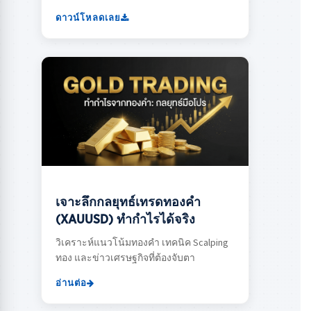
ดาวน์โหลดเลย
เจาะลึกกลยุทธ์เทรดทองคำ
(XAUUSD) ทำกำไรได้จริง
วิเคราะห์แนวโน้มทองคำ เทคนิค Scalping
ทอง และข่าวเศรษฐกิจที่ต้องจับตา
อ่านต่อ