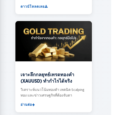
ดาวน์โหลดเลย
เจาะลึกกลยุทธ์เทรดทองคำ
(XAUUSD) ทำกำไรได้จริง
วิเคราะห์แนวโน้มทองคำ เทคนิค Scalping
ทอง และข่าวเศรษฐกิจที่ต้องจับตา
อ่านต่อ