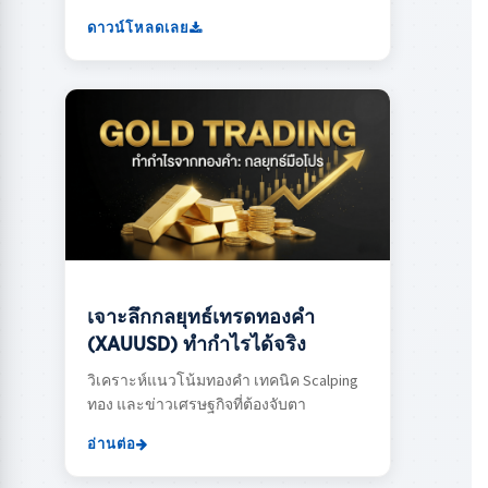
ดาวน์โหลดเลย
เจาะลึกกลยุทธ์เทรดทองคำ
(XAUUSD) ทำกำไรได้จริง
วิเคราะห์แนวโน้มทองคำ เทคนิค Scalping
ทอง และข่าวเศรษฐกิจที่ต้องจับตา
อ่านต่อ