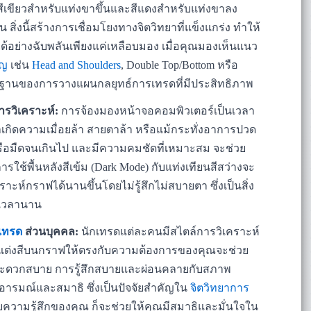
่น สีเขียวสำหรับแท่งขาขึ้นและสีแดงสำหรับแท่งขาลง
 สิ่งนี้สร้างการเชื่อมโยงทางจิตวิทยาที่แข็งแกร่ง ทำให้
่างฉับพลันเพียงแค่เหลือบมอง เมื่อคุณมองเห็นแนว
ัญ
เช่น
Head and Shoulders
, Double Top/Bottom หรือ
็นรากฐานของการวางแผนกลยุทธ์การเทรดที่มีประสิทธิภาพ
รวิเคราะห์:
การจ้องมองหน้าจอคอมพิวเตอร์เป็นเวลา
ิดความเมื่อยล้า สายตาล้า หรือแม้กระทั่งอาการปวด
าหรือมืดจนเกินไป และมีความคมชัดที่เหมาะสม จะช่วย
ช้พื้นหลังสีเข้ม (Dark Mode) กับแท่งเทียนสีสว่างจะ
ห์กราฟได้นานขึ้นโดยไม่รู้สึกไม่สบายตา ซึ่งเป็นสิ่ง
ะเวลานาน
รเทรด
ส่วนบุคคล:
นักเทรดแต่ละคนมีสไตล์การวิเคราะห์
แต่งสีบนกราฟให้ตรงกับความต้องการของคุณจะช่วย
สะดวกสบาย การรู้สึกสบายและผ่อนคลายกับสภาพ
รมณ์และสมาธิ ซึ่งเป็นปัจจัยสำคัญใน
จิตวิทยาการ
ับความรู้สึกของคุณ ก็จะช่วยให้คุณมีสมาธิและมั่นใจใน