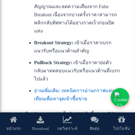
สัญญาณและลดความเสี่ยงจาก False
Breakout เนื่องจากบางครั้งราคาสามารถ
พลิกกลับทิศทางได้อย่างรวดเร็วก่อนปิด
แท่ง
Breakout Strategy:
เข้าเมื่อราคาเบรก
แนวรับหรือแนวต้านสำคัญ
Pullback Strategy:
เข้าเมื่อราคาย่อตัว
กลับมาทดสอบแนวรับหรือแนวต้านที่เบรก
ไปแล้ว
อ่านเพิ่มเติม: เทคนิคการอ่านกราฟแท่ง
เทียนเพื่อหาจุดเข้าซื้อขาย
ตัวอย่าง:
หาก MA เร็วตัด MA ช้าขึ้น และ RSI
อยู่ในโซนกลางพร้อมกับ MACD แสดง
Download
หน้าแรก
บทวิเคราะห์
ติดต่อ
โปรโมชั่น
โมเมนตัมขาขึ้น คุณอาจพิจารณาเข้า Long