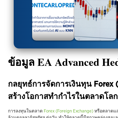
ข้อมูล EA Advanced He
กลยุทธ์การจัดการเงินทุน Fore
สร้างโอกาสทำกำไรในตลาดโลก
การลงทุนในตลาด
Forex (Foreign Exchange)
หรือตลาดแลกเ
ล้านดอลลาร์สหรัฐฯ ต่อวัน ทำให้ตลาดนี้มีสภาพคล่องสูง