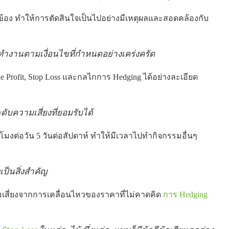
ข้อง ทำให้การตัดสินใจเป็นไปอย่างมีเหตุผลและสอดคล้องกับ
ะทำงานตามเงื่อนไขที่กำหนดอย่างเคร่งครัด
Profit, Stop Loss และกลไกการ Hedging ได้อย่างละเอียด
บความเสี่ยงที่ยอมรับได้
งต่อวัน 5 วันต่อสัปดาห์ ทำให้มีเวลาไปทำกิจกรรมอื่นๆ
็นสิ่งสำคัญ
มเสี่ยงจากการเคลื่อนไหวของราคาที่ไม่คาดคิด
การ Hedging