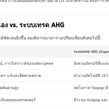
่น การเปิดออเดอร์ตรงข้ามด้วย Lot Size ที่เท่ากัน หรือการใช
วเอง vs. ระบบเทรด AHG
ัดเจนยิ่งขึ้น ลองพิจารณาตารางเปรียบเทียบดังต่อไปนี้:
ระบบเทรด AHG (Expert
์, การวิเคราะห์ของแต่ละบุคคล
อิงตามอัลกอริทึมแล
าวิเคราะห์และติดตามตลาด
ทำงานอัตโนมัติ 24/5
าดผันผวนสูง
ลดโอกาส Slippage ด้วย
ารเงินทุนของเทรดเดอร์
มีระบบ Hedging และ 