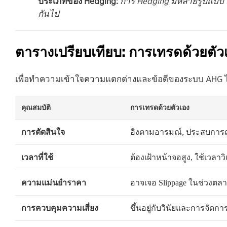
ประเภทของ Hedging:
การ Hedging มีหลายรูปแบบ เช
กันไป
ตารางเปรียบเทียบ: การเทรดด้วยตั
เพื่อทำความเข้าใจความแตกต่างและข้อดีของระบบ AHG ได้ช
คุณสมบัติ
การเทรดด้วยตัวเอง
การตัดสินใจ
อิงตามอารมณ์, ประสบการณ
เวลาที่ใช้
ต้องเฝ้าหน้าจอสูง, ใช้เวล
ความแม่นยำราคา
อาจเจอ Slippage ในช่วงตล
การควบคุมความเสี่ยง
ขึ้นอยู่กับวินัยและการจัดก