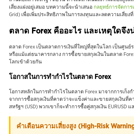
เสี่ยงแฝงอยู่เสมอ บทความนี้จะนำเสนอ
กลยุทธ์การจัดการ
Grid) เพื่อเพิ่มประสิทธิภาพในการลงทุนและลดความเสี่ยงที่
ตลาด Forex คืออะไร และเหตุใดจึง
ตลาด Forex เป็นตลาดการเงินที่ใหญ่ที่สุดในโลก เป็นศูนย
หรือแม้แต่ธนาคารกลาง การซื้อขายสกุลเงินในตลาด Forex เก
โลกเข้าด้วยกัน
โอกาสในการทำกำไรในตลาด Forex
โอกาสหลักในการทำกำไรในตลาด Forex มาจากการเก็ง
จากการซื้อสกุลเงินที่คาดว่าจะแข็งค่าและขายสกุลเงินที่ค
สหรัฐฯ (USD) พวกเขาก็จะทำการซื้อคู่สกุลเงิน EURUSD แล
คำเตือนความเสี่ยงสูง (High-Risk Warnin