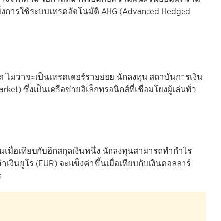
่งการใช้ระบบเทรดอัตโนมัติ AHG (Advanced Hedged
ด ไม่ว่าจะเป็นเทรดเดอร์รายย่อย นักลงทุน สถาบันการเงิน
ึ่งเป็นเครือข่ายอิเล็กทรอนิกส์ที่เชื่อมโยงผู้เล่นทั่ว
าขึ้นเมื่อเทียบกับอีกสกุลเงินหนึ่ง นักลงทุนสามารถทำกำไร
งินยูโร (EUR) จะแข็งค่าขึ้นเมื่อเทียบกับเงินดอลลาร์
ร