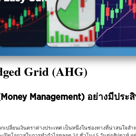
dged Grid (AHG)
x (Money Management) อย่างมีประ
ปลี่ยนเงินตราต่างประเทศ เป็นหนึ่งในช่องทางที่น่าสนใจสำหรั
และเปิดโอกาสในการทำกำไรตลอด 24 ชั่วโมง 5 วันต่อสัปดาห์ 