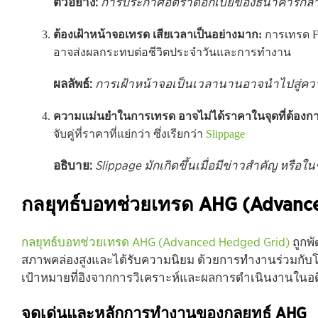
ตัวอย่าง:
การประกาศอัตราดอกเบี้ยของธนาคารกลาง 
ต้องเฝ้าหน้าจอเทรด เสียเวลาเป็นอย่างมาก:
การเทรด Fo
อาจส่งผลกระทบต่อชีวิตประจำวันและการทำงาน
ผลลัพธ์:
การเฝ้าหน้าจอเป็นเวลานานอาจนำไปสู่ความเ
ความแม่นยำในการเทรด อาจไม่ได้ราคาในจุดที่ต้องการ
จับคู่ที่ราคาที่แย่กว่า ซึ่งเรียกว่า
Slippage
อธิบาย:
Slippage มักเกิดขึ้นเมื่อมีข่าวสำคัญ หรือใ
กลยุทธ์บอทช่วยเทรด AHG (Advance
กลยุทธ์บอทช่วยเทรด AHG (Advanced Hedged Grid)
ถูกพั
สภาพคล่องสูงและได้รับความนิยม ด้วยการทำงานร่วมกับโบ
เป้าหมายที่อิงจากการวิเคราะห์และผลการดำเนินงานในอด
จุดเด่นและหลักการทำงานของกลยุทธ์ AHG