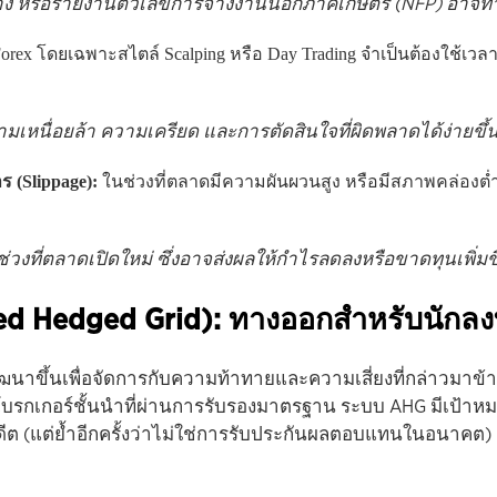
หรือรายงานตัวเลขการจ้างงานนอกภาคเกษตร (NFP) อาจทำให้คู
rex โดยเฉพาะสไตล์ Scalping หรือ Day Trading จำเป็นต้องใช้เวล
หนื่อยล้า ความเครียด และการตัดสินใจที่ผิดพลาดได้ง่ายขึ้
 (Slippage):
ในช่วงที่ตลาดมีความผันผวนสูง หรือมีสภาพคล่องต่ำ คำส
นช่วงที่ตลาดเปิดใหม่ ซึ่งอาจส่งผลให้กำไรลดลงหรือขาดทุนเพิ่ม
d Hedged Grid): ทางออกสำหรับนักลง
ฒนาขึ้นเพื่อจัดการกับความท้าทายและความเสี่ยงที่กล่าวมาข้างต้
รกเกอร์ชั้นนำที่ผ่านการรับรองมาตรฐาน ระบบ AHG มีเป้าหมา
ีต (แต่ย้ำอีกครั้งว่าไม่ใช่การรับประกันผลตอบแทนในอนาคต)