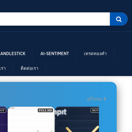
CANDLESTICK
AI-SENTIMENT
เทรดทองคำ
บเรา
ติดต่อเรา
ดูทั้งหมด
HOT
FULL HD
HOT