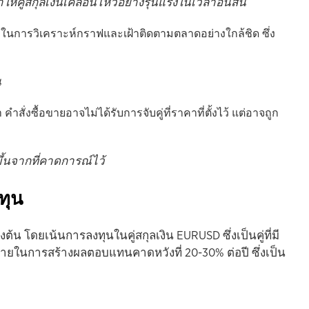
่สกุลเงินเคลื่อนไหวอย่างรุนแรงในเวลาอันสั้น
าในการวิเคราะห์กราฟและเฝ้าติดตามตลาดอย่างใกล้ชิด ซึ่ง
น
ั่งซื้อขายอาจไม่ได้รับการจับคู่ที่ราคาที่ตั้งไว้ แต่อาจถูก
ขึ้นจากที่คาดการณ์ไว้
ทุน
น โดยเน้นการลงทุนในคู่สกุลเงิน EURUSD ซึ่งเป็นคู่ที่มี
ยในการสร้างผลตอบแทนคาดหวังที่ 20-30% ต่อปี ซึ่งเป็น