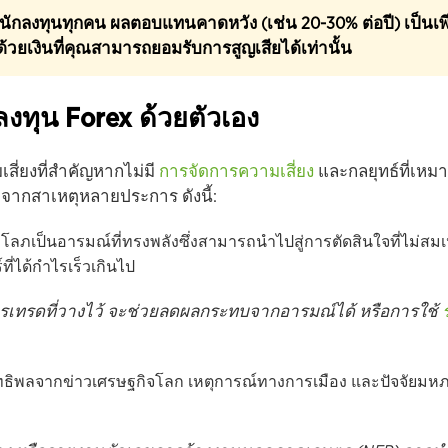
นักลงทุนทุกคน ผลตอบแทนคาดหวัง (เช่น 20-30% ต่อปี) เป็นเพ
ยเงินที่คุณสามารถยอมรับการสูญเสียได้เท่านั้น
ทุน Forex ด้วยตัวเอง
สี่ยงที่สำคัญหากไม่มี
การจัดการความเสี่ยง
และกลยุทธ์ที่เหม
กิดจากสาเหตุหลายประการ ดังนี้:
เป็นอารมณ์ที่ทรงพลังซึ่งสามารถนำไปสู่การตัดสินใจที่ไม่สมเ
ี่ได้กำไรเร็วเกินไป
รเทรดที่วางไว้ จะช่วยลดผลกระทบจากอารมณ์ได้ หรือการใช้
ิทธิพลจากข่าวเศรษฐกิจโลก เหตุการณ์ทางการเมือง และปัจจัยมหภา