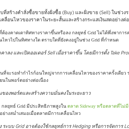
บบที่สร้างคำสั่งซื้อขายทั้งฝั่งซื้อ (Buy) และฝั่งขาย (Sell)
เคลื่อนไหวของราคาในระยะสั้นและสร้างกระแสเงินสดอย่างต่อเน
ี่ต้องคาดเดาทิศทางราคาขึ้นหรือลง กลยุทธ์ Grid ไม่ได้พึ่งพา
ไหวไปในทิศทางใด ตราบใดที่ยังคงอยู่ในช่วง Grid ที่กำหนด
าลง และเปิดออเดอร์ Sell เมื่อราคาขึ้น โดยมีการตั้ง Take Prof
ที่จะรอทำกำไรก้อนใหญ่จากการเคลื่อนไหวของราคาครั้งเดียว
ียนในพอร์ตอย่างต่อเนื่อง
นของพอร์ตและสร้างความมั่นคงในระยะยาว
:
กลยุทธ์ Grid มีประสิทธิภาพสูงใน
ตลาด Sideway หรือตลาดที่ไม่ม
้อย่างสม่ำเสมอเมื่อตลาดมีการเคลื่อนไหว
ระบบ Grid อาจต้องใช้กลยุทธ์การ Hedging หรือการจัดการ Lot S